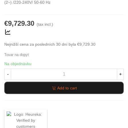
(2~) /220-240V/ 50-60 Hz
€9,729.30
(tax incl.)
Nejnižší cena za posledních 30 dní byla
€9,729.30
Tovar na dopyt
Na objednávku
-
+
Add to cart