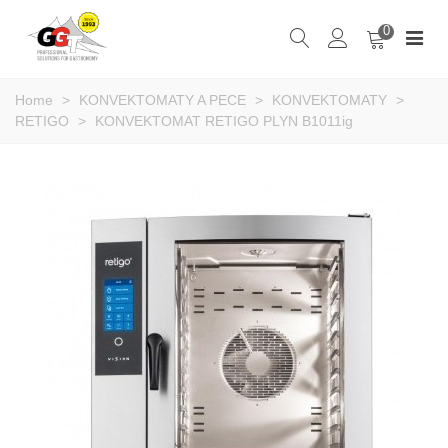
0
Home
>
KONVEKTOMATY A PECE
>
KONVEKTOMATY
>
RETIGO
>
KONVEKTOMAT RETIGO PLYN B1011ig